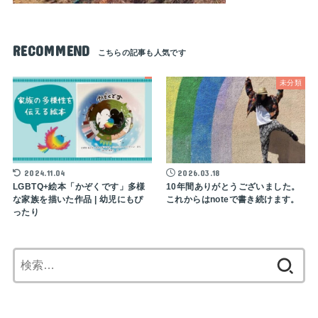
RECOMMEND
未分類
2024.11.04
2026.03.18
LGBTQ+絵本「かぞくです」多様
10年間ありがとうございました。
な家族を描いた作品 | 幼児にもぴ
これからはnoteで書き続けます。
ったり
検
索: