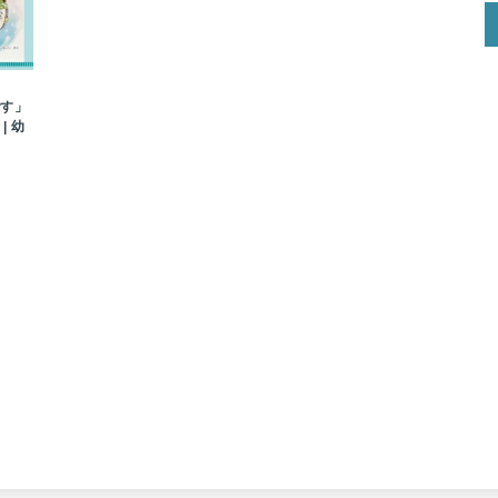
です」
| 幼