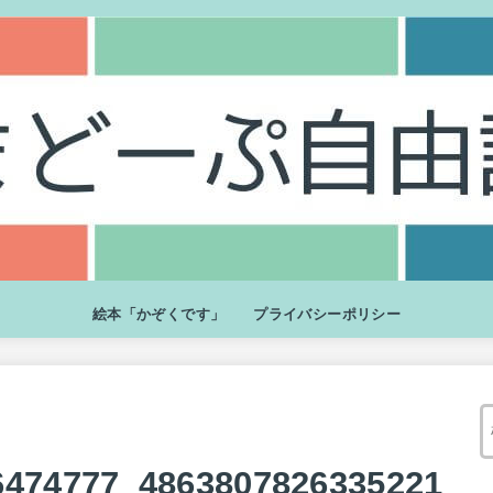
絵本「かぞくです」
プライバシーポリシー
6474777_4863807826335221