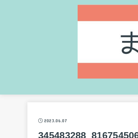
2023.06.07
345483288_81675450