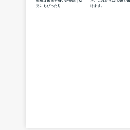
多様な家族を描いた作品 | 幼
た。これからはnoteで
児にもぴったり
けます。