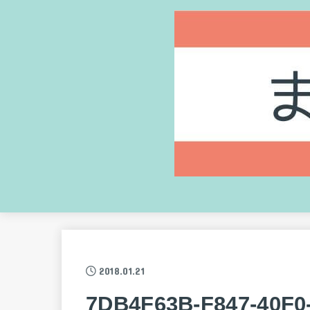
2018.01.21
7DB4F63B-F847-40F