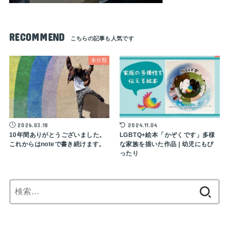
RECOMMEND
未分類
2026.03.18
2024.11.04
10年間ありがとうございました。
LGBTQ+絵本「かぞくです」多様
これからはnoteで書き続けます。
な家族を描いた作品 | 幼児にもぴ
ったり
検
索: