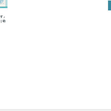
です」
| 幼