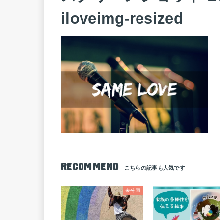
iloveimg-resized
RECOMMEND
未分類