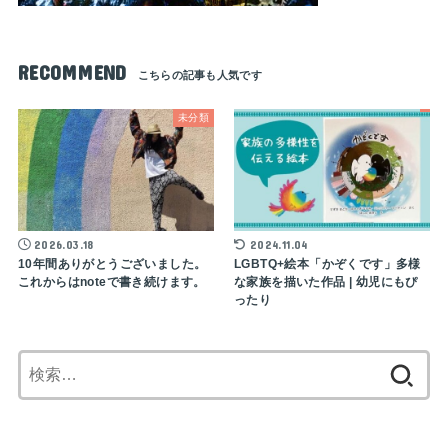
RECOMMEND
未分類
2026.03.18
2024.11.04
10年間ありがとうございました。
LGBTQ+絵本「かぞくです」多様
これからはnoteで書き続けます。
な家族を描いた作品 | 幼児にもぴ
ったり
検
索: