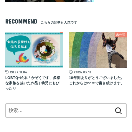
RECOMMEND
未分類
2024.11.04
2026.03.18
LGBTQ+絵本「かぞくです」多様
10年間ありがとうございました。
な家族を描いた作品 | 幼児にもぴ
これからはnoteで書き続けます。
ったり
検
索: