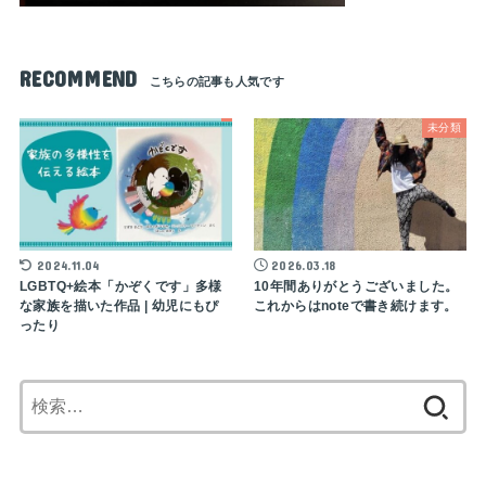
RECOMMEND
未分類
2024.11.04
2026.03.18
LGBTQ+絵本「かぞくです」多様
10年間ありがとうございました。
な家族を描いた作品 | 幼児にもぴ
これからはnoteで書き続けます。
ったり
検
索: