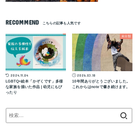
RECOMMEND
未分類
2024.11.04
2026.03.18
LGBTQ+絵本「かぞくです」多様
10年間ありがとうございました。
な家族を描いた作品 | 幼児にもぴ
これからはnoteで書き続けます。
ったり
検
索: