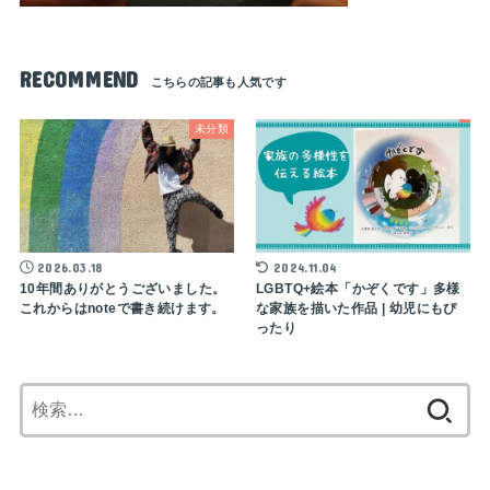
RECOMMEND
未分類
2026.03.18
2024.11.04
10年間ありがとうございました。
LGBTQ+絵本「かぞくです」多様
これからはnoteで書き続けます。
な家族を描いた作品 | 幼児にもぴ
ったり
検
索: